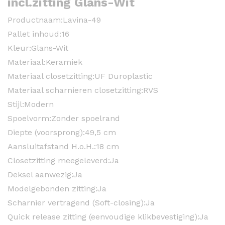
incl.zitting Glans-Wit
Productnaam:
Lavina-49
Pallet inhoud:
16
Kleur:
Glans-Wit
Materiaal:
Keramiek
Materiaal closetzitting:
UF Duroplastic
Materiaal scharnieren closetzitting:
RVS
Stijl:
Modern
Spoelvorm:
Zonder spoelrand
Diepte (voorsprong):
49,5 cm
Aansluitafstand H.o.H.:
18 cm
Closetzitting meegeleverd:
Ja
Deksel aanwezig:
Ja
Modelgebonden zitting:
Ja
Scharnier vertragend (Soft-closing):
Ja
Quick release zitting (eenvoudige klikbevestiging):
Ja