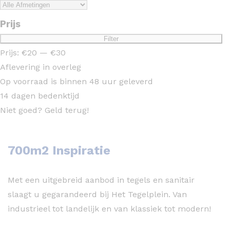
Prijs
Min.
Max.
Filter
prijs
prijs
Prijs:
€20
—
€30
Aflevering in overleg
Op voorraad is binnen 48 uur geleverd
14 dagen bedenktijd
Niet goed? Geld terug!
700m2 Inspiratie
Met een uitgebreid aanbod in tegels en sanitair
slaagt u gegarandeerd bij Het Tegelplein. Van
industrieel tot landelijk en van klassiek tot modern!