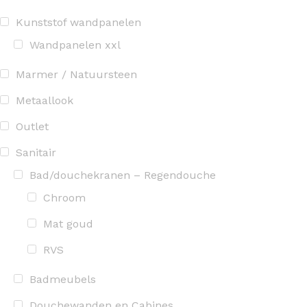
Kunststof wandpanelen
Wandpanelen xxl
Marmer / Natuursteen
Metaallook
Outlet
Sanitair
Bad/douchekranen – Regendouche
Chroom
Mat goud
RVS
Badmeubels
Douchewanden en Cabines