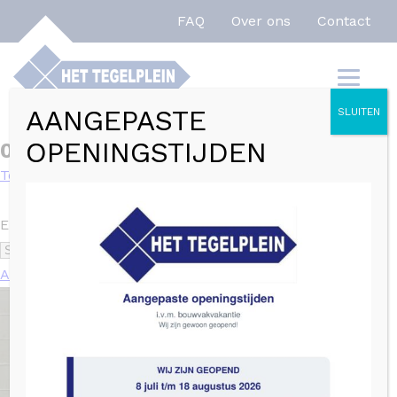
FAQ
Over ons
Contact
Home
»
0,98
AANGEPASTE
SLUITEN
OPENINGSTIJDEN
0,98
Toon filters
Enig resultaat
Aanbieding!