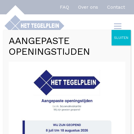
FAQ
Over ons
Contact
AANGEPASTE
SLUITEN
OPENINGSTIJDEN
Alles over
industriële
wandtegels; wat
zijn het en waar
kunt u ze voor
gebruiken?