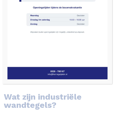
De keus op gebied van wandbekleding is groot. U
zou bijvoorbeeld kunnen kiezen voor behang,
stucwerk, verf of echt hout. De opkomst van
wandtegels is de laatste tijd echter niet te stuiten.
Dat komt waarschijnlijk door de vele mogelijkheden
en de nieuwe looks die ontwikkeld zijn voor
wandtegels. Zo zijn industriële wandtegels op dit
moment erg hip. Maar wat zijn industriële
wandtegels precies en waar kunt u wandtegels die
industrieel ogen voor gebruiken? In dit blog kunt u
er alles over lezen.
Wat zijn industriële
wandtegels?