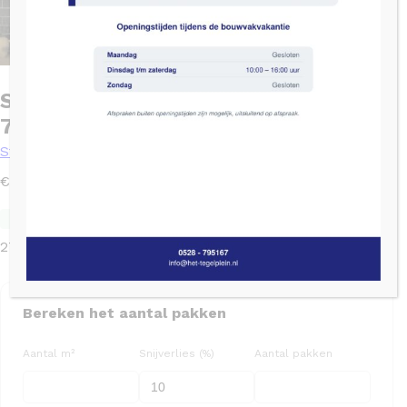
Sottocer BLOCK Zwart mat –
7.6×30.2
Stroken
2
€
72,55
/ m
Levertijd: 1 - 3 werkdagen
TGL code: TGL1363
Nog 27m
bij leverancier
2
27 op voorraad
Bereken het aantal pakken
Aantal m²
Snijverlies (%)
Aantal pakken