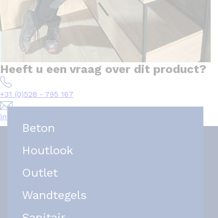
Heeft u een vraag over dit product?
+31 (0)528 - 795 167
info@het-tegelplein.nl
Beton
Houtlook
Outlet
Wandtegels
Sanitair