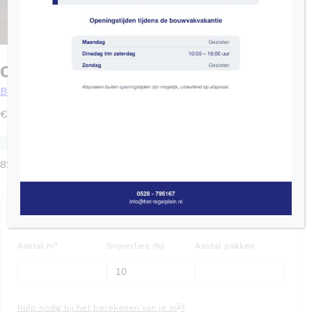
Cristacer Montblanc Negro – 33×60
Beton
2
€
37,50
/ m
Levertijd: 1 - 3 werkdagen
SKU: 1010403
Nog 82m
op voorraad
2
82 op voorraad
Bereken het aantal pakken
Aantal m²
Snijverlies (%)
Aantal pakken
2
Hulp nodig bij het berekenen van je m
?