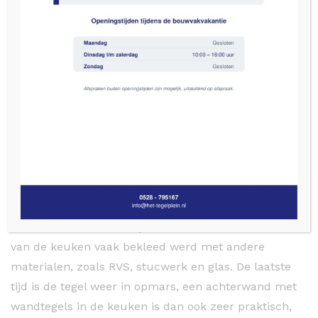
achterwand
wandtegels voor
de keuken
Vloer- en wandtegels
zijn niet meer weg te denken
uit de Nederlandse woonkamers en
bedrijfsruimtes. Deze vorm van vloer- en
wandbekleding biedt namelijk alle voordelen: Sfeer,
gebruiksgemak en duurzaamheid. Wandtegels
werden voorheen vooral gebruikt voor de badkamer
en keuken. Er was een periode dat de achterwand
van de keuken vaak bekleed werd met andere
materialen, zoals RVS, stucwerk en glas. De laatste
tijd is de tegel weer in opmars, een achterwand met
wandtegels in de keuken is dan ook zeer praktisch,