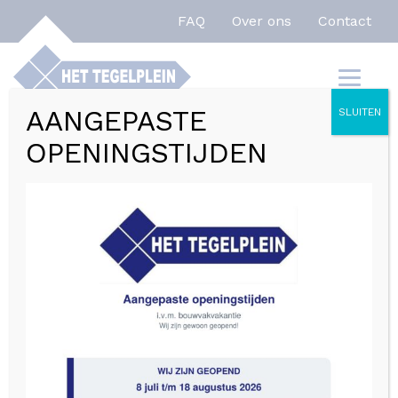
FAQ
Over ons
Contact
AANGEPASTE
SLUITEN
OPENINGSTIJDEN
Sfeerbepalende
achterwand
wandtegels voor
de keuken
Sfeerbepalende