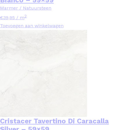
Bianco – 59×59
Marmer / Natuursteen
2
€
39,95
/ m
Toevoegen aan winkelwagen
Cristacer Tavertino Di Caracalla
Silver – 59×59