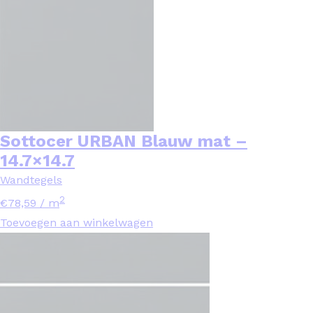
Sottocer URBAN Blauw mat –
14.7×14.7
Wandtegels
2
€
78,59
/ m
Toevoegen aan winkelwagen