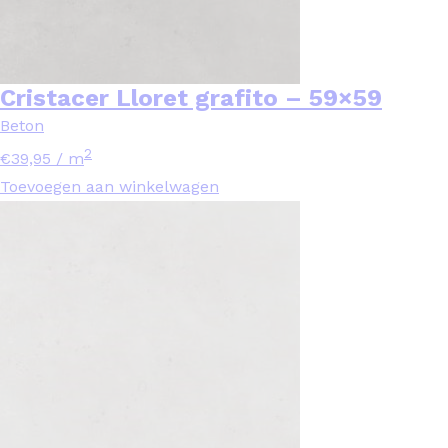
Cristacer Lloret grafito – 59×59
Beton
2
€
39,95
/ m
Toevoegen aan winkelwagen