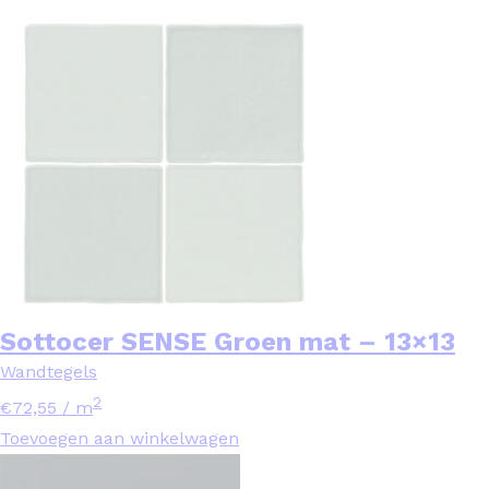
Sottocer SENSE Groen mat – 13×13
Wandtegels
2
€
72,55
/ m
Toevoegen aan winkelwagen