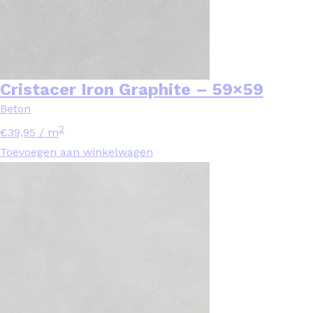
Cristacer Iron Graphite – 59×59
Beton
2
€
39,95
/ m
Toevoegen aan winkelwagen