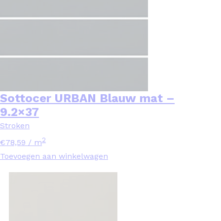
Sottocer URBAN Blauw mat –
9.2×37
Stroken
2
€
78,59
/ m
Toevoegen aan winkelwagen