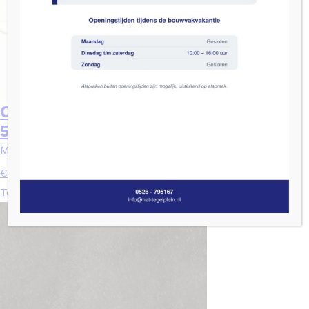
Cristacer Artico white white –
59×59
Marmer / Natuursteen
2
€
39,95
/ m
Toevoegen aan winkelwagen