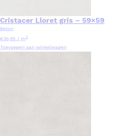
Cristacer Lloret gris – 59×59
Beton
2
€
39,95
/ m
Toevoegen aan winkelwagen