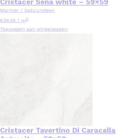
Cristacer Sena white – 59×59
Marmer / Natuursteen
2
€
39,95
/ m
Toevoegen aan winkelwagen
Cristacer Tavertino Di Caracalla