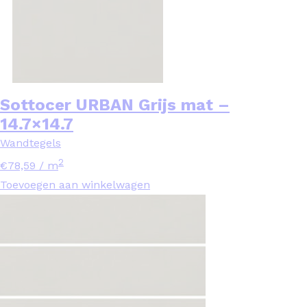
Sottocer URBAN Grijs mat –
14.7×14.7
Wandtegels
2
€
78,59
/ m
Toevoegen aan winkelwagen