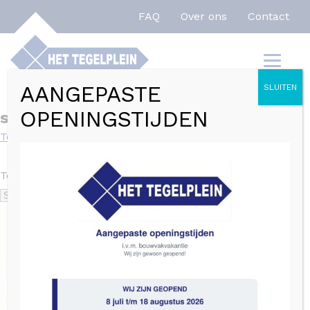
FAQ
Over ons
Contact
Home
»
sand
AANGEPASTE
SLUITEN
OPENINGSTIJDEN
sand
Toon filters
Toont alle 18 resultaten