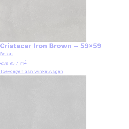
Cristacer Iron Brown – 59×59
Beton
2
€
39,95
/ m
Toevoegen aan winkelwagen