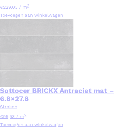
2
€
229,03
/ m
Toevoegen aan winkelwagen
Sottocer BRICKX Antraciet mat –
6.8×27.8
Stroken
2
€
95,53
/ m
Toevoegen aan winkelwagen