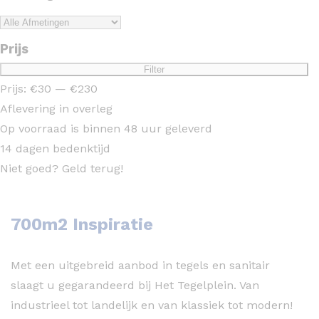
Prijs
Min.
Max.
Filter
prijs
prijs
Prijs:
€30
—
€230
Aflevering in overleg
Op voorraad is binnen 48 uur geleverd
14 dagen bedenktijd
Niet goed? Geld terug!
700m2 Inspiratie
Met een uitgebreid aanbod in tegels en sanitair
slaagt u gegarandeerd bij Het Tegelplein. Van
industrieel tot landelijk en van klassiek tot modern!