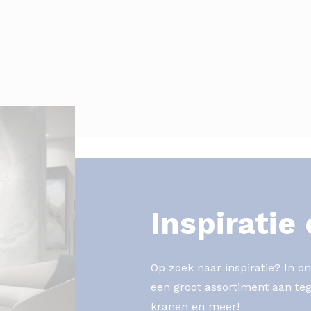
Inspiratie
Op zoek naar inspiratie? In 
een groot assortiment aan tege
kranen en meer!