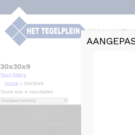
Bekijk hele
assortime
AANGEPAS
Webshop
Tege
30x30x9
Toon filters
Home
»
30x30x9
Toont alle 4 resultaten