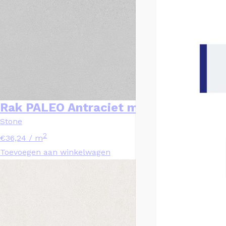
Rak PALEO Antraciet mat – 30×30
Stone
2
€
36,24
/ m
Toevoegen aan winkelwagen