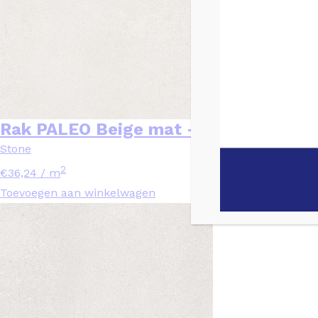
Rak PALEO Beige mat – 30×30
Stone
2
€
36,24
/ m
Toevoegen aan winkelwagen