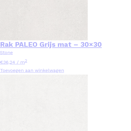
Rak PALEO Grijs mat – 30×30
Stone
2
€
36,24
/ m
Toevoegen aan winkelwagen