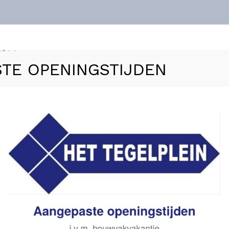
nt
TE OPENINGSTIJDEN
ls
Vloerverwarming
Sanitair
Zakelijk
Refer