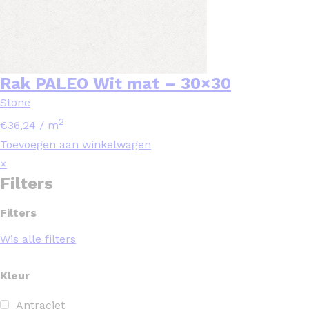
Rak PALEO Wit mat – 30×30
Stone
2
€
36,24
/ m
Toevoegen aan winkelwagen
×
Filters
Filters
Wis alle filters
Kleur
Antraciet