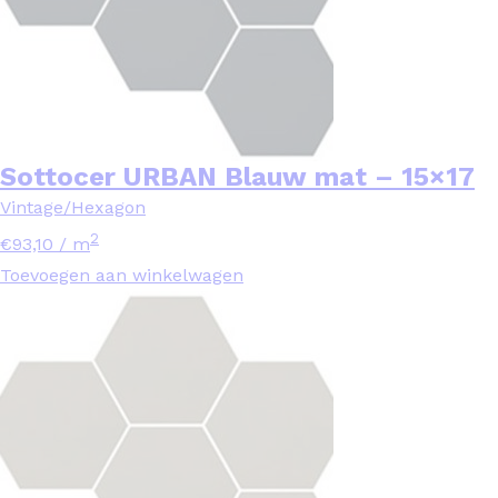
Sottocer URBAN Blauw mat – 15×17
Vintage/Hexagon
2
€
93,10
/ m
Toevoegen aan winkelwagen