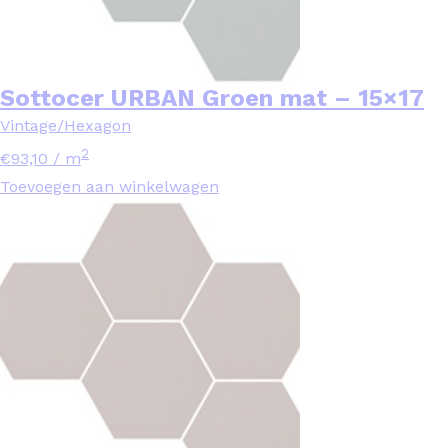
Sottocer URBAN Groen mat – 15×17
Vintage/Hexagon
2
€
93,10
/ m
Toevoegen aan winkelwagen