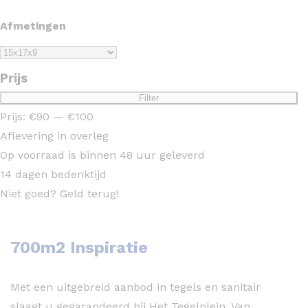
Afmetingen
Prijs
Min.
Max.
Filter
prijs
prijs
Prijs:
€90
—
€100
Aflevering in overleg
Op voorraad is binnen 48 uur geleverd
14 dagen bedenktijd
Niet goed? Geld terug!
700m2 Inspiratie
Met een uitgebreid aanbod in tegels en sanitair
slaagt u gegarandeerd bij Het Tegelplein. Van