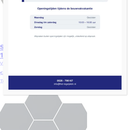
Sottocer URBAN Antraciet mat –
15×17
Vintage/Hexagon
2
€
93,10
/ m
Toevoegen aan winkelwagen