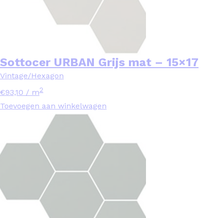
Sottocer URBAN Grijs mat – 15×17
Vintage/Hexagon
2
€
93,10
/ m
Toevoegen aan winkelwagen